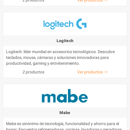
Logitech
Logitech: líder mundial en accesorios tecnológicos. Descubre
teclados, mouse, cámaras y soluciones innovadoras para
productividad, gaming y entretenimiento.
2 productos
Ver productos
trending_flat
Mabe
Mabe es sinónimo de tecnología, funcionalidad y ahorro para el
hogar. Encuentra refrigeradoras, cocinas, lavadoras y secadoras