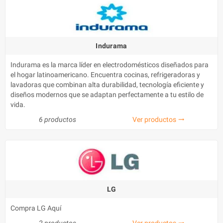
Indurama
Indurama es la marca líder en electrodomésticos diseñados para
el hogar latinoamericano. Encuentra cocinas, refrigeradoras y
lavadoras que combinan alta durabilidad, tecnología eficiente y
diseños modernos que se adaptan perfectamente a tu estilo de
vida.
6 productos
Ver productos
trending_flat
LG
Compra LG Aquí
2 productos
Ver productos
trending_flat