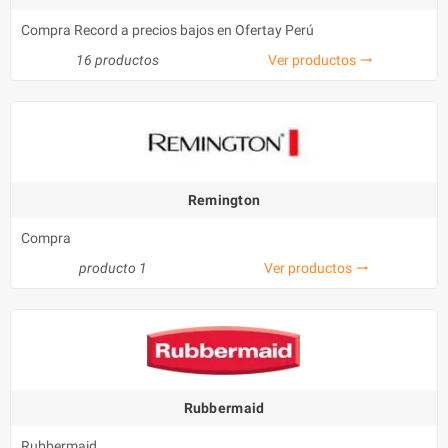
Compra Record a precios bajos en Ofertay Perú
16 productos
Ver productos
trending_flat
Remington
Compra
producto 1
Ver productos
trending_flat
Rubbermaid
Rubbermaid