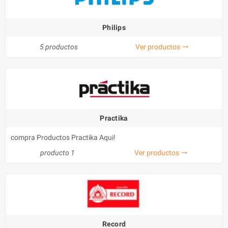
Philips
5 productos
Ver productos
trending_flat
Practika
compra Productos Practika Aqui!
producto 1
Ver productos
trending_flat
Record