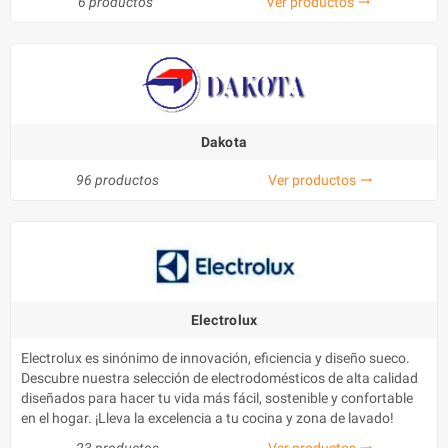
6 productos
Ver productos
trending_flat
Dakota
96 productos
Ver productos
trending_flat
Electrolux
Electrolux es sinónimo de innovación, eficiencia y diseño sueco.
Descubre nuestra selección de electrodomésticos de alta calidad
diseñados para hacer tu vida más fácil, sostenible y confortable
en el hogar. ¡Lleva la excelencia a tu cocina y zona de lavado!
23 productos
Ver productos
trending_flat